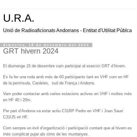
U.R.A.
Unió de Radioaficionats Andorrans - Entitat d'Utilitat Públca
dimecres, 18 de desembre del 2024
GRT hivern 2024
El diumenge 15 de desembre vam participar al exercici GRT d’hivern.
Es fa fer una roda amb més de 60 participants tant en VHF com en HF
de la península, Canàries,
sud de França i Andorra.
Vam poder contactar amb varies estacions actives en VHF i moltes més
en HF 40 i 20m.
Per part d’Andorra va estar actiu C31RP Pedro en VHF i Joan Sauri
C31US en HF.
Com sempre un èxit d’organització i participació contant que al hivern es
més complicat pujar als cims de les muntanyes.